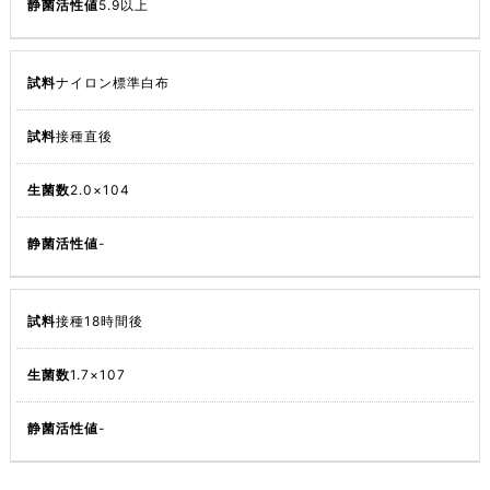
5.9以上
ナイロン標準白布
接種直後
2.0×104
-
接種18時間後
1.7×107
-