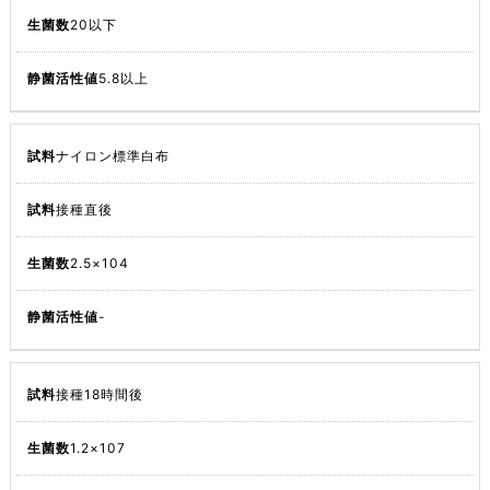
20以下
5.8以上
ナイロン標準白布
接種直後
2.5×104
-
接種18時間後
1.2×107