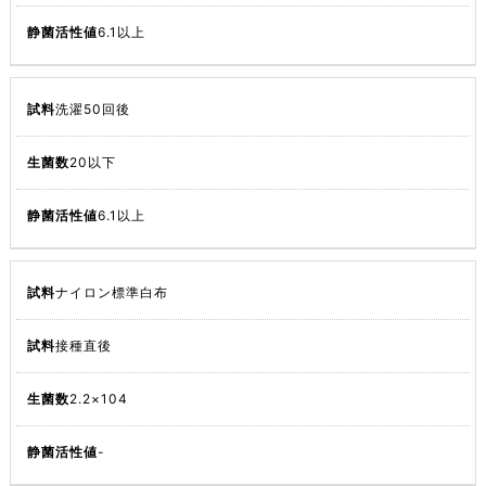
6.1以上
洗濯50回後
20以下
6.1以上
ナイロン標準白布
接種直後
2.2×104
-