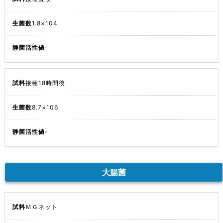
1.8×104
-
接種18時間後
8.7×106
-
大腸菌
ＭＧネット