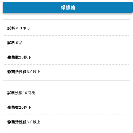
緑膿菌
ＭＧネット
原品
20以下
6.0以上
洗濯10回後
20以下
6.0以上