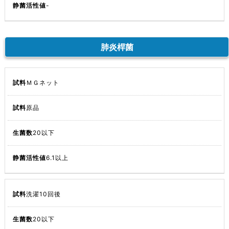
-
肺炎桿菌
ＭＧネット
原品
20以下
6.1以上
洗濯10回後
20以下