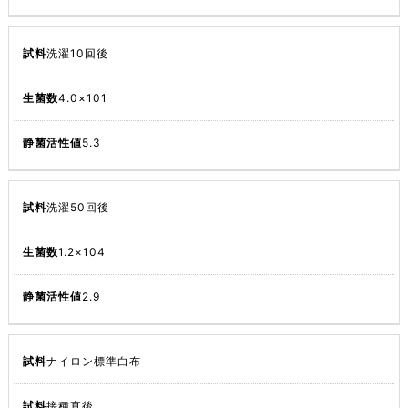
洗濯10回後
4.0×101
5.3
洗濯50回後
1.2×104
2.9
ナイロン標準白布
接種直後