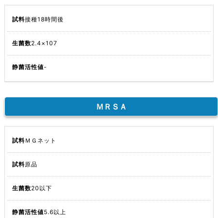
接種18時間後
2.4×107
-
ＭＲＳＡ
ＭＧネット
原品
20以下
5.6以上