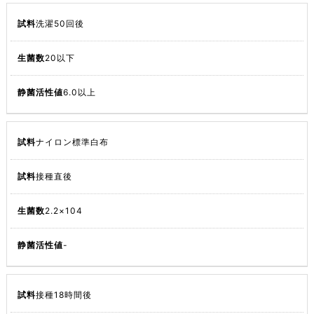
洗濯50回後
20以下
6.0以上
ナイロン標準白布
接種直後
2.2×104
-
接種18時間後