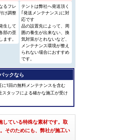
なるフレ
テントは弊社へ発送頂く
付け調整
｢発送メンテナンス｣に対
応です
発生して
品の設置先によって、周
各部の歪
囲の養生が出来ない、換
します。
気対策がとれないなど、
メンテナンス環境が整え
られない場合におすすめ
です。
パックなら
証に1回の無料メンテナンスを含む
社スタッフによる確かな施工が受け
を施している特殊な素材です。取
。そのためにも、弊社が施工い