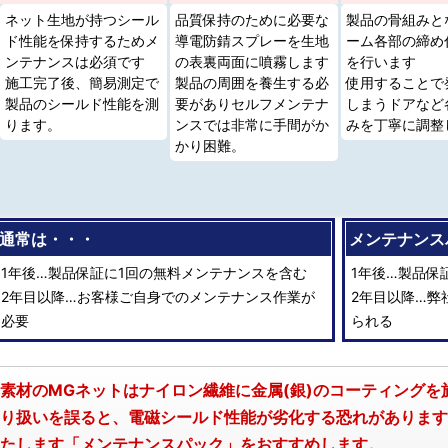
ネット生地が持つシール
品質保持のために必要な
製品の骨組みと
ド性能を保持するためメ
導電防錆スプレーを生地
ーム各部の締め
ンテナンスは必須です
の表裏両面に噴霧します
を行います
施工完了後、簡易測定で
製品の周囲を養生する必
使用することで
製品のシールド性能を測
要がありセルフメンテナ
しまうドアなど
ります。
ンスでは非常に手間がか
みを丁寧に調整
かり困難。
通常は・・・
メンテナンス
1年後…製品保証に1回の無料メンテナンスを含む
1年後…製品保
2年目以降…お客様ご自身でのメンテナンス作業が
2年目以降…弊
必要
られる
素材のMGネットはナイロン繊維に金属(銀)のコーティング
り扱いを誤ると、電磁シールド性能が劣化する恐れがあります
たします「メンテナンスパック」をおすすめします。