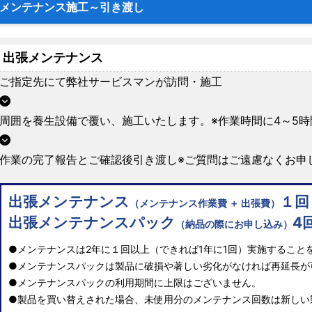
メンテナンス施工～引き渡し
出張メンテナンス
ご指定先にて弊社サービスマンが訪問・施工
周囲を養生設備で覆い、施工いたします。※作業時間に4～5
作業の完了報告とご確認後引き渡し※ご質問はご遠慮なくお申
出張
メンテナンス
１回
（メンテナンス作業費 ＋ 出張費）
出張
メンテナンスパック
4
（納品の際にお申し込み）
●メンテナンスは2年に１回以上（できれば1年に1回）実施すること
●メンテナンスパックは製品に破損や著しい劣化がなければ再延長が
●メンテナンスパックの利用期間に上限はございません。
●製品を買い替えされた場合、未使用分のメンテナンス回数は新しい