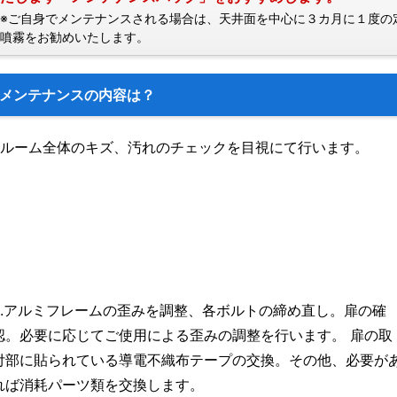
※ご自身でメンテナンスされる場合は、天井面を中心に３カ月に１度の定
噴霧をお勧めいたします。
メンテナンスの内容は？
1.ルーム全体のキズ、汚れのチェックを目視にて行います。
2.アルミフレームの歪みを調整、各ボルトの締め直し。扉の確
認。必要に応じてご使用による歪みの調整を行います。 扉の取
付部に貼られている導電不織布テープの交換。その他、必要が
れば消耗パーツ類を交換します。