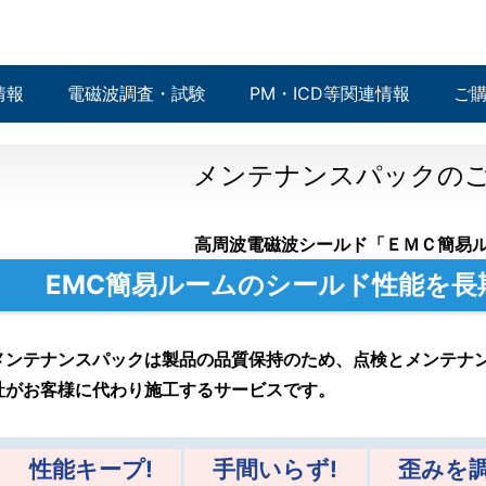
情報
電磁波調査・試験
PM・ICD等関連情報
ご
メンテナンスパックの
高周波電磁波シールド「ＥＭＣ簡易
EMC簡易ルームのシールド性能を長
メンテナンスパックは製品の品質保持のため、点検とメンテナ
社がお客様に代わり施工するサービスです。
性能キープ!
手間いらず!
歪みを調