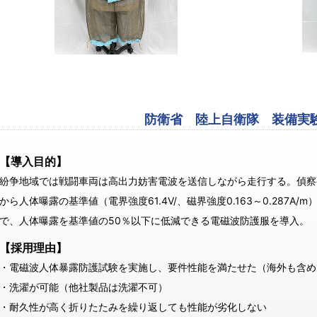
防衛省 陸上自衛隊 装備実
【導入目的】
紛争地域では戦闘車両は高出力妨害電波を送信しながら走行する。偵察
から人体曝露の基準値（電界強度61.4V/、磁界強度0.163～0.287A
で、人体曝露を基準値の50％以下に低減できる電磁波防護服を導入。
【採用理由】
・電磁波人体暴露防護試験を実施し、要件性能を満たせた（海外も含め
・洗濯が可能（他社製品は洗濯不可）
・耐久性が高く折りたたみを繰り返しても性能が劣化しない