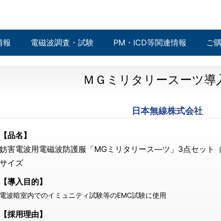
情報
電磁波調査・試験
PM・ICD等関連情報
ご
ＭＧミリタリースーツ導
日本無線株式会社
【品名】
妨害電波用電磁波防護服「MGミリタリース―ツ」3点セット
サイズ
【導入目的】
電波暗室内でのイミュニティ試験等のEMC試験に使用
【採用理由】