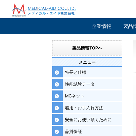
企業情報
製品
製品情報TOPへ
メニュー
特長と仕様
性能試験データ
MGネット
着用・お手入れ方法
安全にお使い頂くために
品質保証