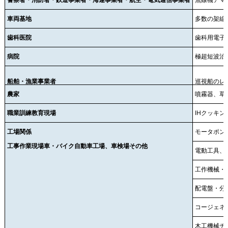
車両基地
多数の架線
歯科医院
歯科用電子
病院
極超短波治
船舶・漁業事業者
巡視船のレ
農家
噴霧器、草
職業訓練教育現場
IHクッキ
工場関係
モータポン
工事作業現場車・バイク自動車工場、車検場その他
電動工具、
工作機械・
配電盤・分
コージェネ
木工機械チ