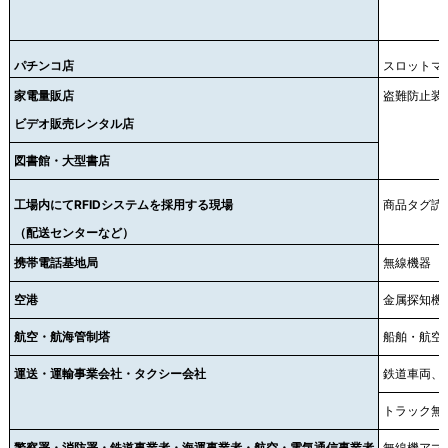
パチンコ店
スロットマ
家電量販店
盗難防止装
ビデオ販売レンタル店
図書館・大型書店
工場内にてRFIDシステムを採用する現場
商品タグ読
（配送センターなど）
携帯電話基地局
無線機器
空港
金属探知機
航空・航海管制塔
船舶・航空
運送・運輸事業会社・タクシー会社
鉄道車両、
トラック無
警察署・消防署・鉄道事業者・海運事業者・航空・電気通信事業者
無線機アマ