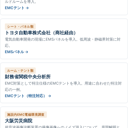
ルドルームを導入。
EMCテント
シート・パネル類
トヨタ自動車株式会社（商社経由）
電気自動車開発の現場にEMSパネルを導入。低周波・静磁界対策に対
応。
EMSパネル
ルーム・テント類
財務省関税中央分析所
EMC対策として特注仕様のEMCテントを導入。用途に合わせた特注対
応の一例。
EMCテント（特注対応）
施設内EMC電磁環境調査
大阪労災病院
超音波画像診断装置の撮像画像へのノイズ混入について、原因解明と