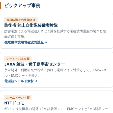
ピックアップ事例
電磁防護衣の性能評価
防衛省 陸上自衛隊装備実験隊
妨害電波による電磁波人体ばく露を軽減する電磁波防護服の製作と性
能評価を実施。
強電磁環境用電磁波防護服
シート・パネル類
JAXA 筑波・種子島宇宙センター
宇宙開発・利用研究の現場における電磁ノイズ対策として、EMSパネ
ル・EMCシートを導入。
電磁波シールド素材
ルーム・テント類
NTTドコモ
5G・ミリ波機器の開発（EMI試験等）に、EMCテントとEMC簡易シー