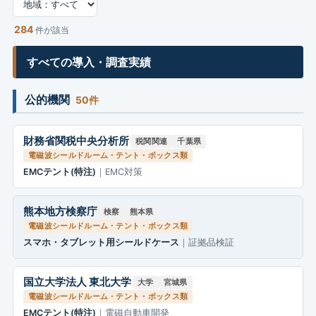
284
件が該当
すべての導入・調査実績
公的機関
50件
財務省関税中央分析所
税関関連
千葉県
電磁波シールドルーム・テント・ボックス類
EMCテント(特注)
｜EMC対策
熊本地方検察庁
検察
熊本県
電磁波シールドルーム・テント・ボックス類
スマホ・タブレット用シールドケース
｜証拠品検証
国立大学法人 東北大学
大学
宮城県
電磁波シールドルーム・テント・ボックス類
EMCテント(特注)
｜電磁自動車開発