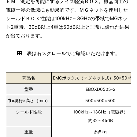
ＥＭＩ測定を可能にするノイズ軽減ＢＯＸ。機器同士の
電磁干渉の低減にも効果的です。ＭＧネットを使用した
シールドＢＯＸ性能は100kHz～3GHzの帯域でMGネッ
ト2重時、30dB以上4重は50dB以上と非常に優れた結果
が出ております。
表は右スクロールでご確認いただけます。
商品名
EMCボックス（マグネット式）50×50×50
型番
EBOXD0505-2
巾×奥行×高さ（mm）
500×500×500
シールド性能
100kHz～13GHz（電磁界）
約32～45dB
重量
約5kg