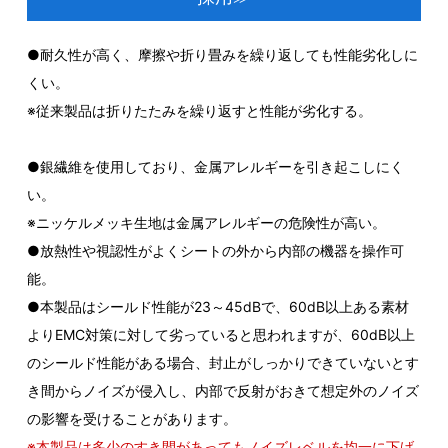
●耐久性が高く、摩擦や折り畳みを繰り返しても性能劣化しに
くい。
※従来製品は折りたたみを繰り返すと性能が劣化する。
●銀繊維を使用しており、金属アレルギーを引き起こしにく
い。
※ニッケルメッキ生地は金属アレルギーの危険性が高い。
●放熱性や視認性がよくシートの外から内部の機器を操作可
能。
●本製品はシールド性能が23～45dBで、60dB以上ある素材
よりEMC対策に対して劣っていると思われますが、60dB以上
のシールド性能がある場合、封止がしっかりできていないとす
き間からノイズが侵入し、内部で反射がおきて想定外のノイズ
の影響を受けることがあります。
※本製品は多少のすき間があってもノイズレベルを均一に下げ