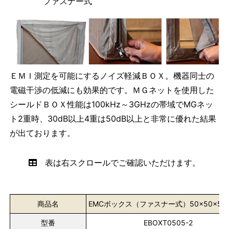
ファスナー式
ＥＭＩ測定を可能にするノイズ軽減ＢＯＸ。機器同士の
電磁干渉の低減にも効果的です。ＭＧネットを使用した
シールドＢＯＸ性能は100kHz～3GHzの帯域でMGネッ
ト2重時、30dB以上4重は50dB以上と非常に優れた結果
が出ております。
表は右スクロールでご確認いただけます。
商品名
EMCボックス（ファスナー式）50×50×50
型番
EBOXT0505-2