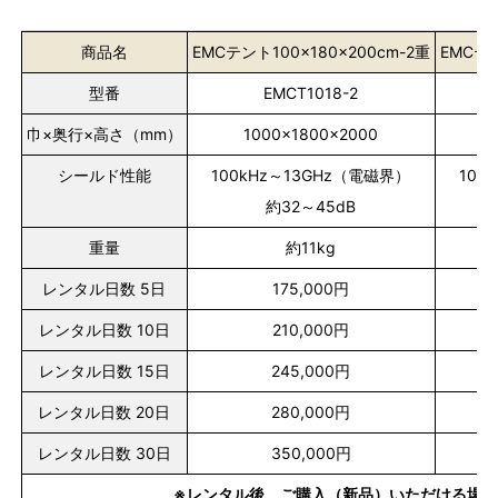
商品名
EMCテント100×180×200cm-2重
EMCテン
型番
EMCT1018-2
巾×奥行×高さ（mm）
1000×1800×2000
シールド性能
100kHz～13GHz（電磁界）
100
約32～45dB
重量
約11kg
レンタル日数 5日
175,000円
レンタル日数 10日
210,000円
レンタル日数 15日
245,000円
レンタル日数 20日
280,000円
レンタル日数 30日
350,000円
※レンタル後、ご購入（新品）いただける場