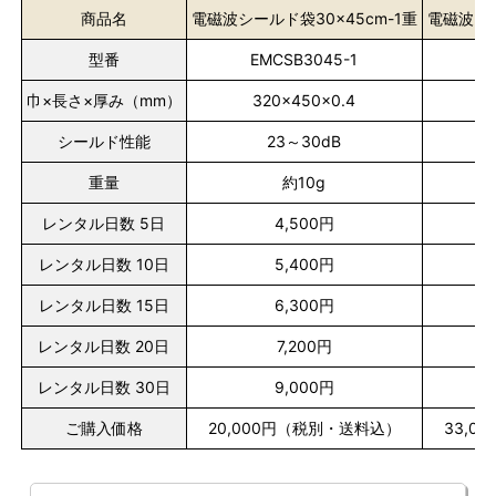
商品名
電磁波シールド袋30×45cm-1重
電磁波シー
型番
EMCSB3045-1
E
巾×長さ×厚み（mm）
320×450×0.4
シールド性能
23～30dB
重量
約10g
レンタル日数 5日
4,500円
レンタル日数 10日
5,400円
レンタル日数 15日
6,300円
レンタル日数 20日
7,200円
レンタル日数 30日
9,000円
ご購入価格
20,000円（税別・送料込）
33,0