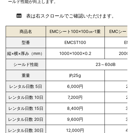
ールド性能が向上します。
表は右スクロールでご確認いただけます。
商品名
EMCシート100×100㎝-1重
EMCシート2
型番
EMCST100
EMC
縦×横×厚み（mm）
1000×1000×0.2
2000×
シールド性能
23～60dB
重量
約25g
約
レンタル日数 5日
6,000円
24
レンタル日数 10日
7,200円
28
レンタル日数 15日
8,400円
33
レンタル日数 20日
9,600円
38
レンタル日数 30日
12,000円
48